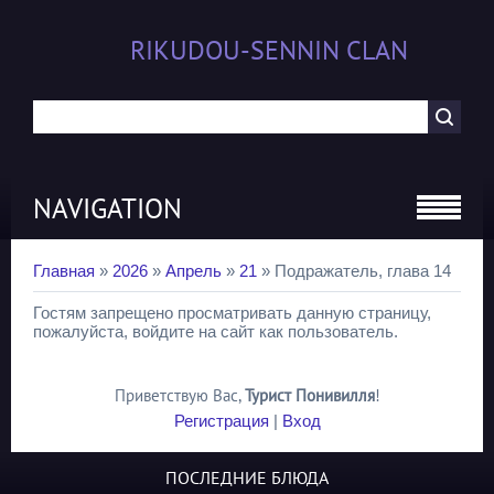
RIKUDOU-SENNIN CLAN
NAVIGATION
Главная
»
2026
»
Апрель
»
21
» Подражатель, глава 14
Гостям запрещено просматривать данную страницу,
пожалуйста, войдите на сайт как пользователь.
Приветствую Вас
,
Турист Понивилля
!
Регистрация
|
Вход
ПОСЛЕДНИЕ БЛЮДА