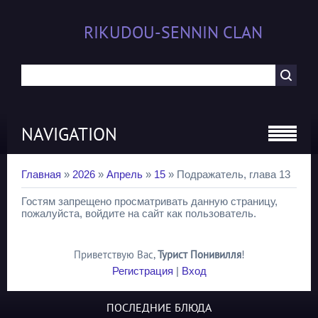
RIKUDOU-SENNIN CLAN
NAVIGATION
Главная
»
2026
»
Апрель
»
15
» Подражатель, глава 13
Гостям запрещено просматривать данную страницу,
пожалуйста, войдите на сайт как пользователь.
Приветствую Вас
,
Турист Понивилля
!
Регистрация
|
Вход
ПОСЛЕДНИЕ БЛЮДА