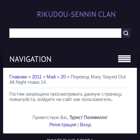
RIKUDOU-SENNIN CLAN
NAVIGATION
Главная
»
2011
»
Май
»
20
» Перевод Mary Stayed Out
All Night глава 14.
Гостям запрещено просматривать данную страницу,
пожалуйста, войдите на сайт как пользователь.
Приветствую Вас
,
Турист Понивилля
!
Регистрация
|
Вход