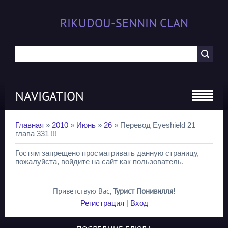
RIKUDOU-SENNIN CLAN
NAVIGATION
Главная
»
2010
»
Июнь
»
26
» Перевод Eyeshield 21
глава 331 !!!
Гостям запрещено просматривать данную страницу,
пожалуйста, войдите на сайт как пользователь.
Приветствую Вас
,
Турист Понивилля
!
Регистрация
|
Вход