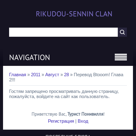
RIKUDOU-SENNIN CLAN
NAVIGATION
Главная
»
2011
»
Август
»
28
» Перевод Btooom! Глава
2!!!
Гостям запрещено просматривать данную страницу,
пожалуйста, войдите на сайт как пользователь.
Приветствую Вас
,
Турист Понивилля
!
Регистрация
|
Вход