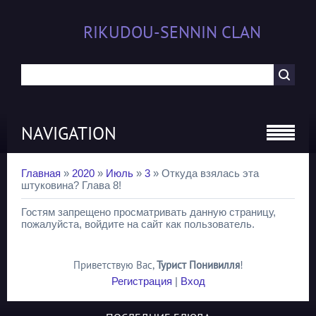
RIKUDOU-SENNIN CLAN
NAVIGATION
Главная
»
2020
»
Июль
»
3
» Откуда взялась эта
штуковина? Глава 8!
Гостям запрещено просматривать данную страницу,
пожалуйста, войдите на сайт как пользователь.
Приветствую Вас
,
Турист Понивилля
!
Регистрация
|
Вход