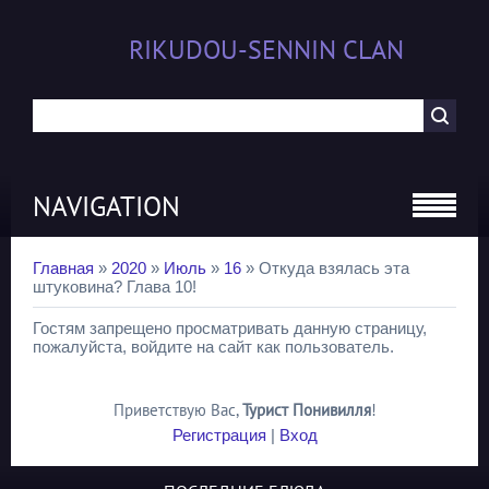
RIKUDOU-SENNIN CLAN
NAVIGATION
Главная
»
2020
»
Июль
»
16
» Откуда взялась эта
штуковина? Глава 10!
Гостям запрещено просматривать данную страницу,
пожалуйста, войдите на сайт как пользователь.
Приветствую Вас
,
Турист Понивилля
!
Регистрация
|
Вход