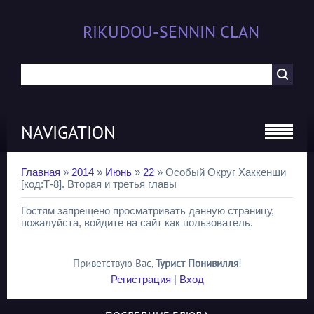
RIKUDOU-SENNIN CLAN
NAVIGATION
Главная
»
2014
»
Июнь
»
22
» Особый Округ Хаккенши
[код:Т-8]. Вторая и третья главы
Гостям запрещено просматривать данную страницу,
пожалуйста, войдите на сайт как пользователь.
Приветствую Вас
,
Турист Понивилля
!
Регистрация
|
Вход