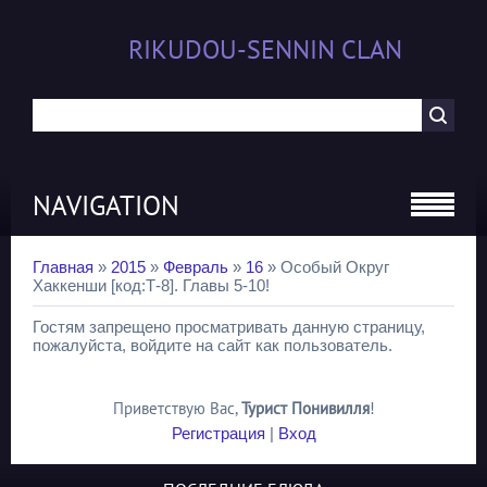
RIKUDOU-SENNIN CLAN
NAVIGATION
Главная
»
2015
»
Февраль
»
16
» Особый Округ
Хаккенши [код:Т-8]. Главы 5-10!
Гостям запрещено просматривать данную страницу,
пожалуйста, войдите на сайт как пользователь.
Приветствую Вас
,
Турист Понивилля
!
Регистрация
|
Вход