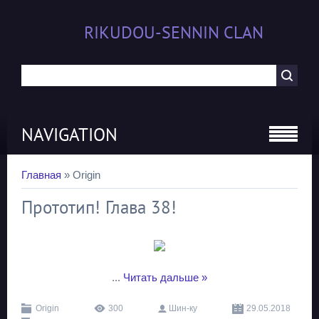
RIKUDOU-SENNIN CLAN
NAVIGATION
Главная
»
Origin
Прототип! Глава 38!
...
Читать дальше »
Origin
300
Шин-ку
29.05.2018