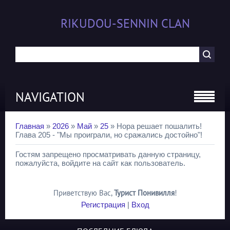
RIKUDOU-SENNIN CLAN
NAVIGATION
Главная
»
2026
»
Май
»
25
» Нора решает пошалить!
Глава 205 - "Мы проиграли, но сражались достойно"!
Гостям запрещено просматривать данную страницу,
пожалуйста, войдите на сайт как пользователь.
Приветствую Вас
,
Турист Понивилля
!
Регистрация
|
Вход