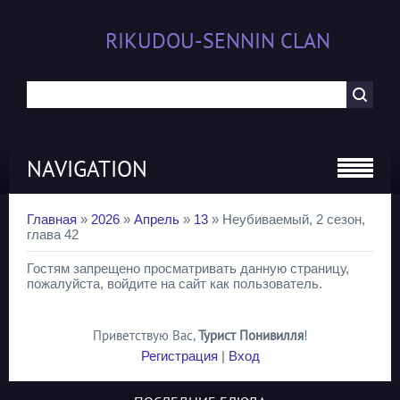
RIKUDOU-SENNIN CLAN
NAVIGATION
Главная
»
2026
»
Апрель
»
13
» Неубиваемый, 2 сезон,
глава 42
Гостям запрещено просматривать данную страницу,
пожалуйста, войдите на сайт как пользователь.
Приветствую Вас
,
Турист Понивилля
!
Регистрация
|
Вход