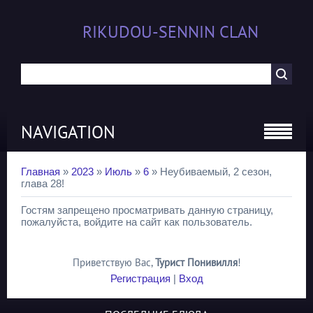
RIKUDOU-SENNIN CLAN
NAVIGATION
Главная
»
2023
»
Июль
»
6
» Неубиваемый, 2 сезон,
глава 28!
Гостям запрещено просматривать данную страницу,
пожалуйста, войдите на сайт как пользователь.
Приветствую Вас
,
Турист Понивилля
!
Регистрация
|
Вход