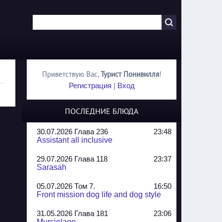
Приветствую Вас
,
Турист Понивилля
!
Регистрация
|
Вход
ПОСЛЕДНИЕ БЛЮДА
30.07.2026 Глава 236
23:48
Assistant all inclusive
29.07.2026 Глава 118
23:37
Sarasah
05.07.2026 Том 7.
16:50
Front mission dog life and dog style
31.05.2026 Глава 181
23:06
Murcielago