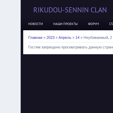
RIKUDOU-SENNIN CLAN
НОВОСТИ
НАШИ ПРОЕКТЫ
ФОРУМ
СТ
Главная
»
2023
»
Апрель
»
14
» Неубиваемый, 2 с
Гостям запрещено просматривать данную страни