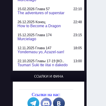
15.02.2026 Глава 57
22:10
The adventures of superstar
26.12.2025 Конец
22:48
How to Become a Dragon
15.12.2025 Глава 174
23:15
Murcielago
12.11.2025 Глава 147
18:05
Yondemasu yo, Azazel-san!
22.10.2025 Главы 17-19 [КО..
13:00
Tsumari Suki tte iitai n dakedo
07.10.2025 Главы 51-52
20:14
ССЫЛКИ И ФИНА
Jungle Juice
02.09.2025 Квартет, глава ..
13:24
Yozakura Shijuusou
Ссылки на нас:
08.08.2025 Глава 50
23:54
A Compendium of Ghosts