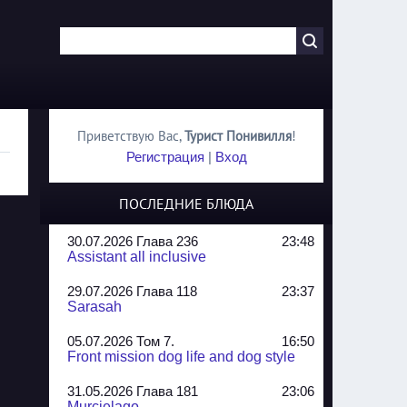
Приветствую Вас
,
Турист Понивилля
!
Регистрация
|
Вход
ПОСЛЕДНИЕ БЛЮДА
30.07.2026 Глава 236
23:48
Assistant all inclusive
29.07.2026 Глава 118
23:37
Sarasah
05.07.2026 Том 7.
16:50
Front mission dog life and dog style
31.05.2026 Глава 181
23:06
Murcielago