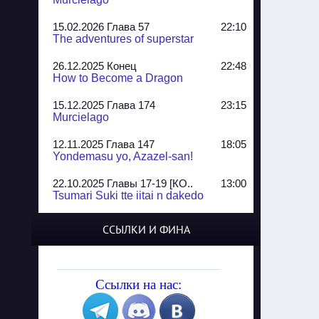
15.02.2026 Глава 57
22:10
The adventures of superstar
26.12.2025 Конец
22:48
How to Become a Dragon
15.12.2025 Глава 174
23:15
Murcielago
12.11.2025 Глава 147
18:05
Yondemasu yo, Azazel-san!
22.10.2025 Главы 17-19 [КО..
13:00
Tsumari Suki tte iitai n dakedo
07.10.2025 Главы 51-52
20:14
ССЫЛКИ И ФИНА
Jungle Juice
02.09.2025 Квартет, глава ..
13:24
Yozakura Shijuusou
Ссылки на нас:
08.08.2025 Глава 50
23:54
A Compendium of Ghosts