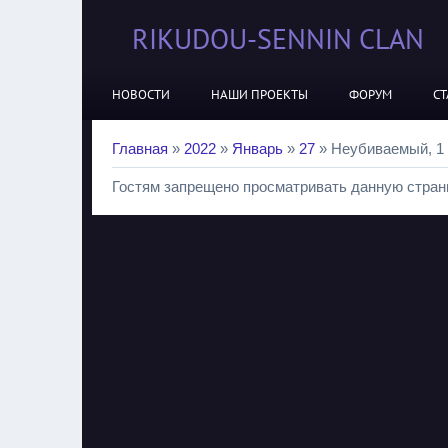
RIKUDOU-SENNIN CLAN
НОВОСТИ
НАШИ ПРОЕКТЫ
ФОРУМ
СТ
Главная
»
2022
»
Январь
»
27
» Неубиваемый, 1 с
Гостям запрещено просматривать данную страни