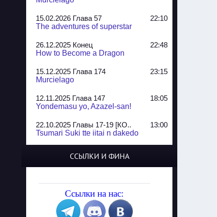
15.02.2026 Глава 57
22:10
The adventures of superstar
26.12.2025 Конец
22:48
How to Become a Dragon
15.12.2025 Глава 174
23:15
Murcielago
12.11.2025 Глава 147
18:05
Yondemasu yo, Azazel-san!
22.10.2025 Главы 17-19 [КО..
13:00
Tsumari Suki tte iitai n dakedo
07.10.2025 Главы 51-52
20:14
ССЫЛКИ И ФИНА
Jungle Juice
02.09.2025 Квартет, глава ..
13:24
Yozakura Shijuusou
Ссылки на нас:
08.08.2025 Глава 50
23:54
A Compendium of Ghosts