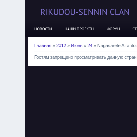
RIKUDOU-SENNIN CLAN
НОВОСТИ
НАШИ ПРОЕКТЫ
ФОРУМ
СТ
Главная
»
2012
»
Июнь
»
24
» Nagasarete Airanto
Гостям запрещено просматривать данную страни