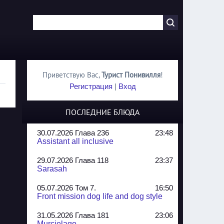
Приветствую Вас
,
Турист Понивилля
!
Регистрация
|
Вход
ПОСЛЕДНИЕ БЛЮДА
30.07.2026 Глава 236
23:48
Assistant all inclusive
29.07.2026 Глава 118
23:37
Sarasah
05.07.2026 Том 7.
16:50
Front mission dog life and dog style
31.05.2026 Глава 181
23:06
Murcielago