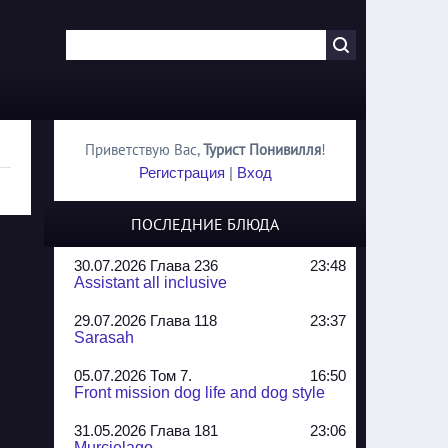
Приветствую Вас
,
Турист Понивилля
!
Регистрация
|
Вход
ПОСЛЕДНИЕ БЛЮДА
30.07.2026 Глава 236
23:48
Assistant all inclusive
29.07.2026 Глава 118
23:37
Sarasah
05.07.2026 Том 7.
16:50
Front mission dog life and dog style
31.05.2026 Глава 181
23:06
Murcielago