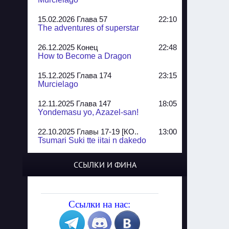
15.02.2026 Глава 57
22:10
The adventures of superstar
26.12.2025 Конец
22:48
How to Become a Dragon
15.12.2025 Глава 174
23:15
Murcielago
12.11.2025 Глава 147
18:05
Yondemasu yo, Azazel-san!
22.10.2025 Главы 17-19 [КО..
13:00
Tsumari Suki tte iitai n dakedo
07.10.2025 Главы 51-52
20:14
ССЫЛКИ И ФИНА
Jungle Juice
02.09.2025 Квартет, глава ..
13:24
Yozakura Shijuusou
Ссылки на нас:
08.08.2025 Глава 50
23:54
A Compendium of Ghosts