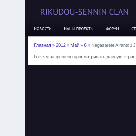
RIKUDOU-SENNIN CLAN
НОВОСТИ
НАШИ ПРОЕКТЫ
ФОРУМ
СТ
Главная
»
2012
»
Май
»
8
» Nagasarete Airantou 3
Гостям запрещено просматривать данную страни