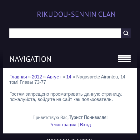
RIKUDOU-SENNIN CLAN
NAVIGATION
Главная
»
2012
»
Август
»
14
» Nagasarete Airantou, 14
том! Главы 73-77
Гостям запрещено просматривать данную страницу,
пожалуйста, войдите на сайт как пользователь.
Приветствую Вас
,
Турист Понивилля
!
Регистрация
|
Вход