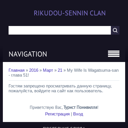
RIKUDOU-SENNIN CLAN
NAVIGATION
Главная
»
2016
»
Март
»
21
» My Wife Is Wagatsuma-san
- глава 51!
Гостям запрещено просматривать данную страницу,
пожалуйста, войдите на сайт как пользователь.
Приветствую Вас
,
Турист Понивилля
!
Регистрация
|
Вход