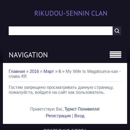
RIKUDOU-SENNIN CLAN
NAVIGATION
Главная
»
2016
»
Март
»
6
» My Wife Is Wagatsuma-san -
глава 49!
Гостям запрещено просматривать данную страницу,
пожалуйста, войдите на сайт как пользователь.
Приветствую Вас
,
Турист Понивилля
!
Регистрация
|
Вход