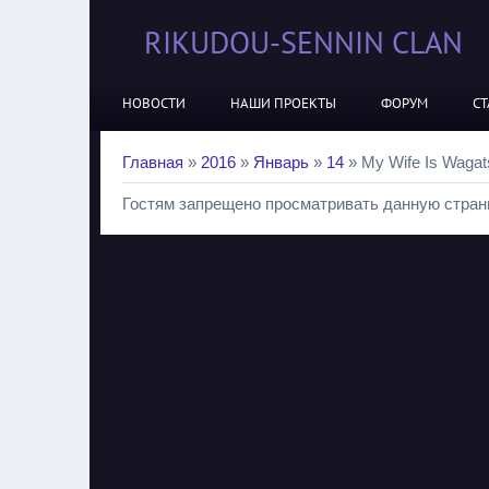
RIKUDOU-SENNIN CLAN
НОВОСТИ
НАШИ ПРОЕКТЫ
ФОРУМ
СТ
Главная
»
2016
»
Январь
»
14
» My Wife Is Wagat
Гостям запрещено просматривать данную страни