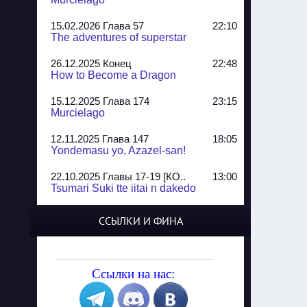
15.02.2026 Глава 57
22:10
The adventures of superstar
26.12.2025 Конец
22:48
How to Become a Dragon
15.12.2025 Глава 174
23:15
Murcielago
12.11.2025 Глава 147
18:05
Yondemasu yo, Azazel-san!
22.10.2025 Главы 17-19 [КО..
13:00
Tsumari Suki tte iitai n dakedo
07.10.2025 Главы 51-52
20:14
ССЫЛКИ И ФИНА
Jungle Juice
02.09.2025 Квартет, глава ..
13:24
Yozakura Shijuusou
Ссылки на нас:
08.08.2025 Глава 50
23:54
A Compendium of Ghosts