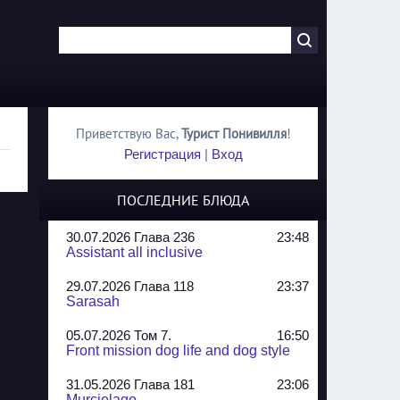
Приветствую Вас
,
Турист Понивилля
!
Регистрация
|
Вход
ПОСЛЕДНИЕ БЛЮДА
30.07.2026 Глава 236
23:48
Assistant all inclusive
29.07.2026 Глава 118
23:37
Sarasah
05.07.2026 Том 7.
16:50
Front mission dog life and dog style
31.05.2026 Глава 181
23:06
Murcielago