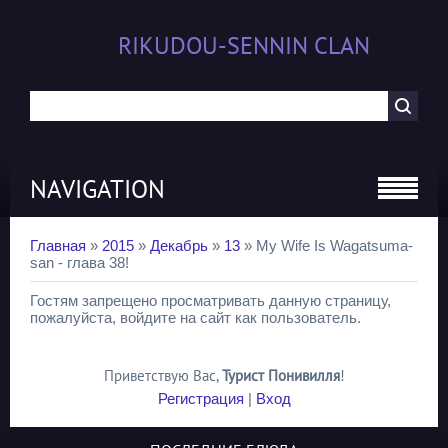
RIKUDOU-SENNIN CLAN
NAVIGATION
Главная
»
2015
»
Декабрь
»
13
» My Wife Is Wagatsuma-
san - глава 38!
Гостям запрещено просматривать данную страницу,
пожалуйста, войдите на сайт как пользователь.
Приветствую Вас
,
Турист Понивилля
!
Регистрация
|
Вход