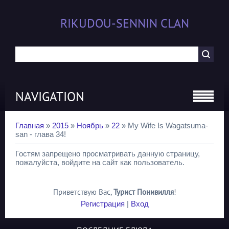
RIKUDOU-SENNIN CLAN
NAVIGATION
Главная
»
2015
»
Ноябрь
»
22
» My Wife Is Wagatsuma-
san - глава 34!
Гостям запрещено просматривать данную страницу,
пожалуйста, войдите на сайт как пользователь.
Приветствую Вас
,
Турист Понивилля
!
Регистрация
|
Вход