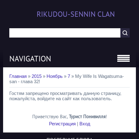
RIKUDOU-SENNIN CLAN
NAVIGATION
Главная
»
2015
»
Ноябрь
»
7
» My Wife Is Wagatsuma-
san - глава 32!
Гостям запрещено просматривать данную страницу,
пожалуйста, войдите на сайт как пользователь.
Приветствую Вас
,
Турист Понивилля
!
Регистрация
|
Вход