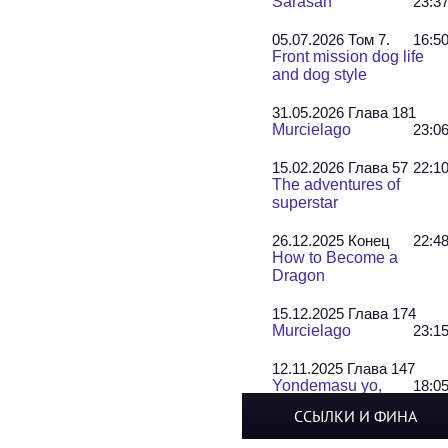
Sarasah
23:3
05.07.2026 Том 7.
16:5
Front mission dog life
and dog style
31.05.2026 Глава 181
Murcielago
23:0
15.02.2026 Глава 57
22:1
The adventures of
superstar
26.12.2025 Конец
22:4
How to Become a
Dragon
15.12.2025 Глава 174
Murcielago
23:1
12.11.2025 Глава 147
Yondemasu yo,
18:0
Azazel-san!
ССЫЛКИ И ФИНА
22.10.2025 Главы 17-19