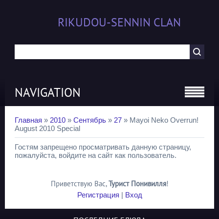
RIKUDOU-SENNIN CLAN
NAVIGATION
Главная
»
2010
»
Сентябрь
»
27
» Mayoi Neko Overrun!
August 2010 Special
Гостям запрещено просматривать данную страницу,
пожалуйста, войдите на сайт как пользователь.
Приветствую Вас
,
Турист Понивилля
!
Регистрация
|
Вход