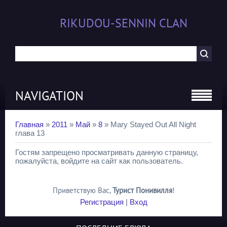
RIKUDOU-SENNIN CLAN
NAVIGATION
Главная
»
2011
»
Май
»
8
» Mary Stayed Out All Night
глава 13
Гостям запрещено просматривать данную страницу,
пожалуйста, войдите на сайт как пользователь.
Приветствую Вас
,
Турист Понивилля
!
Регистрация
|
Вход