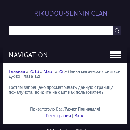
RIKUDOU-SENNIN CLAN
NAVIGATION
Главная
»
2016
»
Март
»
23
» Лавка магических свитков
Джио! Глава 12!
Гостям запрещено просматривать данную страницу,
пожалуйста, войдите на сайт как пользователь.
Приветствую Вас
,
Турист Понивилля
!
Регистрация
|
Вход