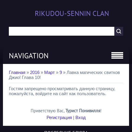
RIKUDOU-SENNIN CLAN
NAVIGATION
Главная
»
2016
»
Март
»
9
» Лавка магических свитков
Джио! Глава 10!
Гостям запрещено просматривать данную страницу,
пожалуйста, войдите на сайт как пользователь.
Приветствую Вас
,
Турист Понивилля
!
Регистрация
|
Вход