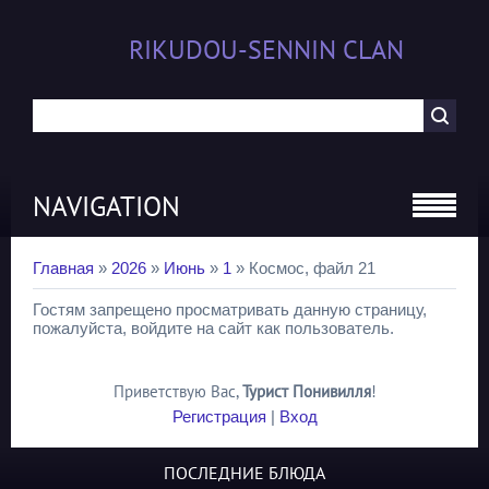
RIKUDOU-SENNIN CLAN
NAVIGATION
Главная
»
2026
»
Июнь
»
1
» Космос, файл 21
Гостям запрещено просматривать данную страницу,
пожалуйста, войдите на сайт как пользователь.
Приветствую Вас
,
Турист Понивилля
!
Регистрация
|
Вход
ПОСЛЕДНИЕ БЛЮДА