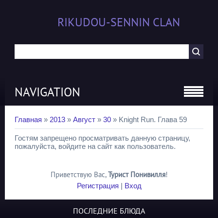
RIKUDOU-SENNIN CLAN
NAVIGATION
Главная
»
2013
»
Август
»
30
» Knight Run. Глава 59
Гостям запрещено просматривать данную страницу,
пожалуйста, войдите на сайт как пользователь.
Приветствую Вас
,
Турист Понивилля
!
Регистрация
|
Вход
ПОСЛЕДНИЕ БЛЮДА