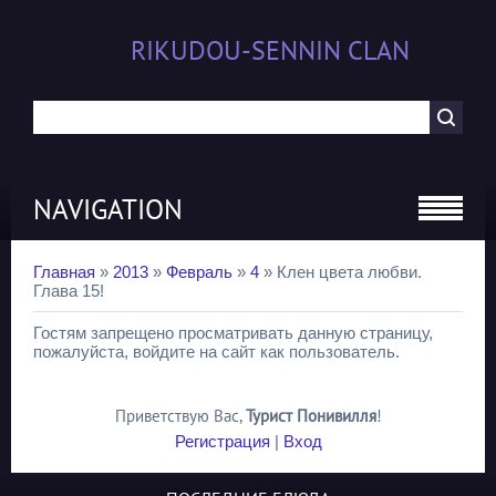
RIKUDOU-SENNIN CLAN
NAVIGATION
Главная
»
2013
»
Февраль
»
4
» Клен цвета любви.
Глава 15!
Гостям запрещено просматривать данную страницу,
пожалуйста, войдите на сайт как пользователь.
Приветствую Вас
,
Турист Понивилля
!
Регистрация
|
Вход