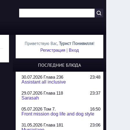
Приветствую Вас
,
Турист Понивилля
!
Регистрация
|
Вход
ПОСЛЕДНИЕ БЛЮДА
30.07.2026 Глава 236
23:48
Assistant all inclusive
29.07.2026 Глава 118
23:37
Sarasah
05.07.2026 Том 7.
16:50
Front mission dog life and dog style
31.05.2026 Глава 181
23:06
Murcielago