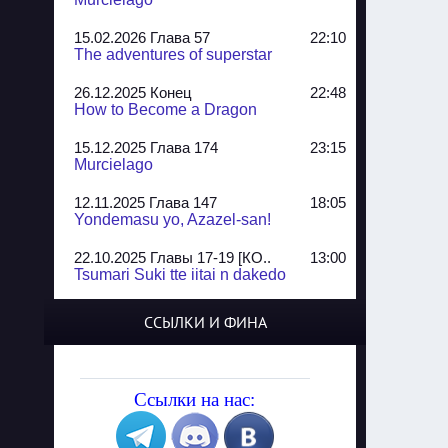
15.02.2026 Глава 57
22:10
The adventures of superstar
26.12.2025 Конец
22:48
How to Become a Dragon
15.12.2025 Глава 174
23:15
Murcielago
12.11.2025 Глава 147
18:05
Yondemasu yo, Azazel-san!
22.10.2025 Главы 17-19 [КО..
13:00
Tsumari Suki tte iitai n dakedo
07.10.2025 Главы 51-52
20:14
ССЫЛКИ И ФИНА
Jungle Juice
02.09.2025 Квартет, глава ..
13:24
Yozakura Shijuusou
Ссылки на нас:
08.08.2025 Глава 50
23:54
A Compendium of Ghosts