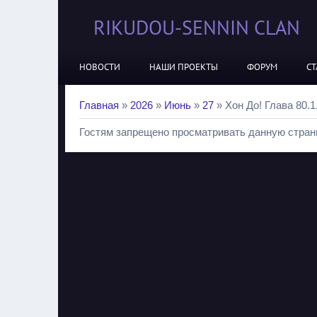
RIKUDOU-SENNIN CLAN
НОВОСТИ
НАШИ ПРОЕКТЫ
ФОРУМ
СТ
Главная
»
2026
»
Июнь
»
27
» Хон До! Глава 80.1
Гостям запрещено просматривать данную страни