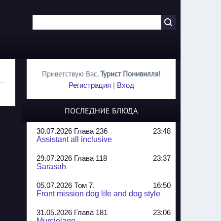
Приветствую Вас
,
Турист Понивилля
!
Регистрация
|
Вход
ПОСЛЕДНИЕ БЛЮДА
30.07.2026 Глава 236
23:48
Assistant all inclusive
29.07.2026 Глава 118
23:37
Sarasah
05.07.2026 Том 7.
16:50
Front mission dog life and dog style
31.05.2026 Глава 181
23:06
Murcielago