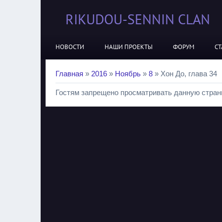
RIKUDOU-SENNIN CLAN
НОВОСТИ
НАШИ ПРОЕКТЫ
ФОРУМ
СТ
Главная
»
2016
»
Ноябрь
»
8
» Хон До, глава 34
Гостям запрещено просматривать данную страни