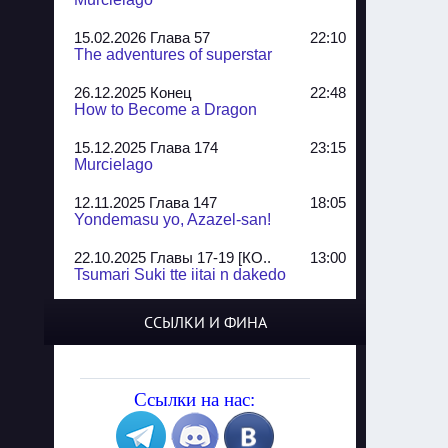
15.02.2026 Глава 57
22:10
The adventures of superstar
26.12.2025 Конец
22:48
How to Become a Dragon
15.12.2025 Глава 174
23:15
Murcielago
12.11.2025 Глава 147
18:05
Yondemasu yo, Azazel-san!
22.10.2025 Главы 17-19 [КО..
13:00
Tsumari Suki tte iitai n dakedo
07.10.2025 Главы 51-52
20:14
ССЫЛКИ И ФИНА
Jungle Juice
02.09.2025 Квартет, глава ..
13:24
Yozakura Shijuusou
Ссылки на нас:
08.08.2025 Глава 50
23:54
A Compendium of Ghosts