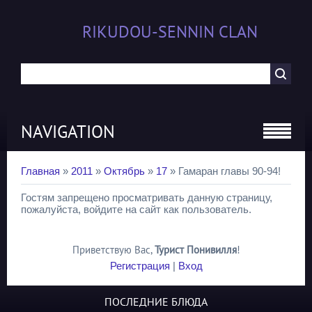
RIKUDOU-SENNIN CLAN
NAVIGATION
Главная
»
2011
»
Октябрь
»
17
» Гамаран главы 90-94!
Гостям запрещено просматривать данную страницу,
пожалуйста, войдите на сайт как пользователь.
Приветствую Вас
,
Турист Понивилля
!
Регистрация
|
Вход
ПОСЛЕДНИЕ БЛЮДА