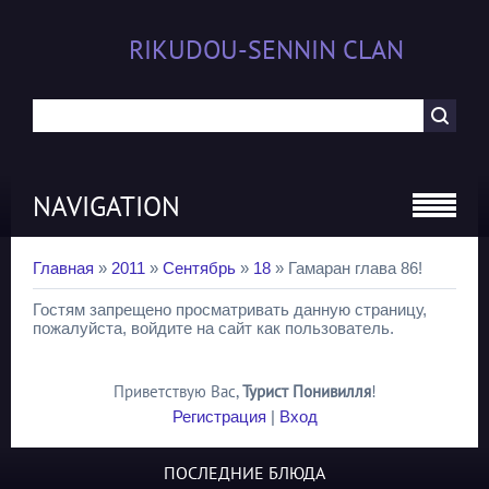
RIKUDOU-SENNIN CLAN
NAVIGATION
Главная
»
2011
»
Сентябрь
»
18
» Гамаран глава 86!
Гостям запрещено просматривать данную страницу,
пожалуйста, войдите на сайт как пользователь.
Приветствую Вас
,
Турист Понивилля
!
Регистрация
|
Вход
ПОСЛЕДНИЕ БЛЮДА