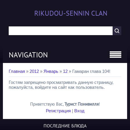
RIKUDOU-SENNIN CLAN
NAVIGATION
Главная
»
2012
»
Январь
»
12
» Гамаран глава 104!
Гостям запрещено просматривать данную страницу,
пожалуйста, войдите на сайт как пользователь.
Приветствую Вас
,
Турист Понивилля
!
Регистрация
|
Вход
ПОСЛЕДНИЕ БЛЮДА