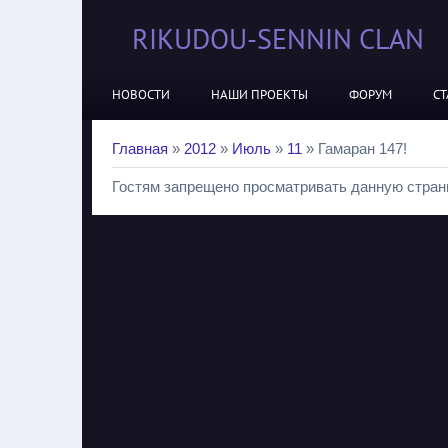
RIKUDOU-SENNIN CLAN
НОВОСТИ
НАШИ ПРОЕКТЫ
ФОРУМ
СТ
Главная
»
2012
»
Июль
»
11
» Гамаран 147!
Гостям запрещено просматривать данную страни