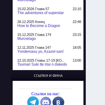
15.02.2026 Глава 57
22:10
The adventures of superstar
26.12.2025 Конец
22:48
How to Become a Dragon
15.12.2025 Глава 174
23:15
Murcielago
12.11.2025 Глава 147
18:05
Yondemasu yo, Azazel-san!
22.10.2025 Главы 17-19 [КО..
13:00
Tsumari Suki tte iitai n dakedo
07.10.2025 Главы 51-52
20:14
ССЫЛКИ И ФИНА
Jungle Juice
02.09.2025 Квартет, глава ..
13:24
Yozakura Shijuusou
Ссылки на нас:
08.08.2025 Глава 50
23:54
A Compendium of Ghosts