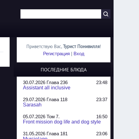
Приветствую Вас
,
Турист Понивилля
!
Регистрация
|
Вход
ПОСЛЕДНИЕ БЛЮДА
30.07.2026 Глава 236
23:48
Assistant all inclusive
29.07.2026 Глава 118
23:37
Sarasah
05.07.2026 Том 7.
16:50
Front mission dog life and dog style
31.05.2026 Глава 181
23:06
Murcielago