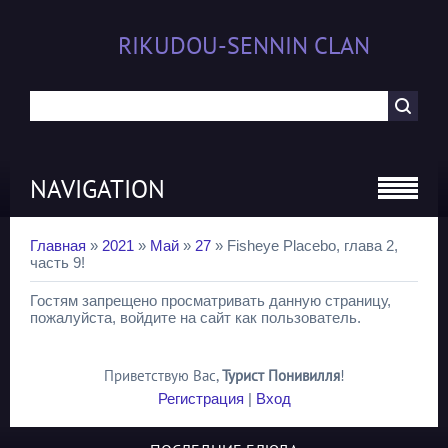
RIKUDOU-SENNIN CLAN
NAVIGATION
Главная
»
2021
»
Май
»
27
» Fisheye Placebo, глава 2,
часть 9!
Гостям запрещено просматривать данную страницу,
пожалуйста, войдите на сайт как пользователь.
Приветствую Вас
,
Турист Понивилля
!
Регистрация
|
Вход