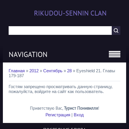
RIKUDOU-SENNIN CLAN
NAVIGATION
Главная
»
2012
»
Сентябрь
»
28
» Eyeshield 21. Главы
179-187
Гостям запрещено просматривать данную страницу,
пожалуйста, войдите на сайт как пользователь.
Приветствую Вас
,
Турист Понивилля
!
Регистрация
|
Вход