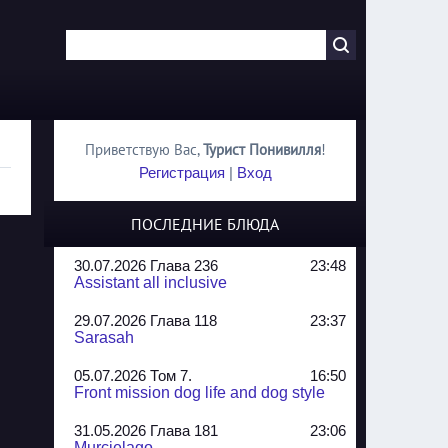
Приветствую Вас
,
Турист Понивилля
!
Регистрация
|
Вход
ПОСЛЕДНИЕ БЛЮДА
30.07.2026 Глава 236
23:48
Assistant all inclusive
29.07.2026 Глава 118
23:37
Sarasah
05.07.2026 Том 7.
16:50
Front mission dog life and dog style
31.05.2026 Глава 181
23:06
Murcielago