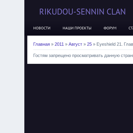
RIKUDOU-SENNIN CLAN
НОВОСТИ
НАШИ ПРОЕКТЫ
ФОРУМ
СТ
Главная
»
2011
»
Август
»
25
» Eyeshield 21. Гла
Гостям запрещено просматривать данную страни