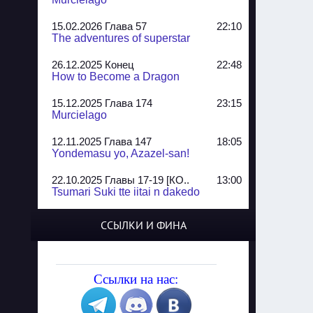
15.02.2026 Глава 57
22:10
The adventures of superstar
26.12.2025 Конец
22:48
How to Become a Dragon
15.12.2025 Глава 174
23:15
Murcielago
12.11.2025 Глава 147
18:05
Yondemasu yo, Azazel-san!
22.10.2025 Главы 17-19 [КО..
13:00
Tsumari Suki tte iitai n dakedo
07.10.2025 Главы 51-52
20:14
ССЫЛКИ И ФИНА
Jungle Juice
02.09.2025 Квартет, глава ..
13:24
Yozakura Shijuusou
Ссылки на нас:
08.08.2025 Глава 50
23:54
A Compendium of Ghosts