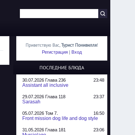
Приветствую Вас
,
Турист Понивилля
!
Регистрация
|
Вход
ПОСЛЕДНИЕ БЛЮДА
30.07.2026 Глава 236
23:48
Assistant all inclusive
29.07.2026 Глава 118
23:37
Sarasah
05.07.2026 Том 7.
16:50
Front mission dog life and dog style
31.05.2026 Глава 181
23:06
Murcielago