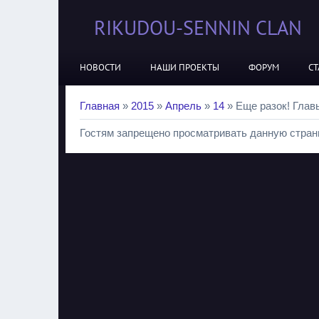
RIKUDOU-SENNIN CLAN
НОВОСТИ
НАШИ ПРОЕКТЫ
ФОРУМ
СТ
Главная
»
2015
»
Апрель
»
14
» Еще разок! Главы
Гостям запрещено просматривать данную страни