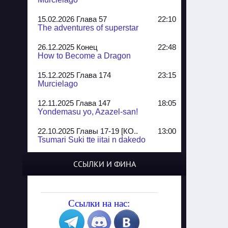
15.02.2026 Глава 57
22:10
The adventures of superstar
26.12.2025 Конец
22:48
How to Become a Dragon
15.12.2025 Глава 174
23:15
Murcielago
12.11.2025 Глава 147
18:05
Yondemasu yo, Azazel-san!
22.10.2025 Главы 17-19 [КО..
13:00
Tsumari Suki tte iitai n dakedo
07.10.2025 Главы 51-52
20:14
ССЫЛКИ И ФИНА
Jungle Juice
02.09.2025 Квартет, глава ..
13:24
Yozakura Shijuusou
Ссылки на нас:
08.08.2025 Глава 50
23:54
A Compendium of Ghosts