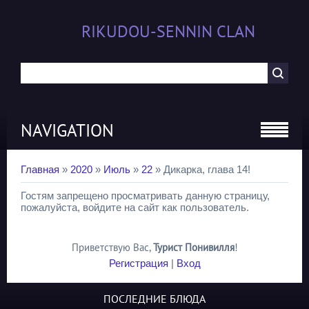
RIKUDOU-SENNIN CLAN
NAVIGATION
Главная
»
2020
»
Июль
»
22
» Дикарка, глава 14!
Гостям запрещено просматривать данную страницу,
пожалуйста, войдите на сайт как пользователь.
Приветствую Вас
,
Турист Понивилля
!
Регистрация
|
Вход
ПОСЛЕДНИЕ БЛЮДА