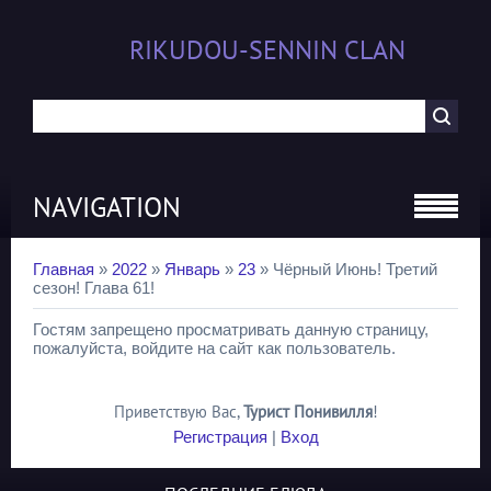
RIKUDOU-SENNIN CLAN
NAVIGATION
Главная
»
2022
»
Январь
»
23
» Чёрный Июнь! Третий
сезон! Глава 61!
Гостям запрещено просматривать данную страницу,
пожалуйста, войдите на сайт как пользователь.
Приветствую Вас
,
Турист Понивилля
!
Регистрация
|
Вход