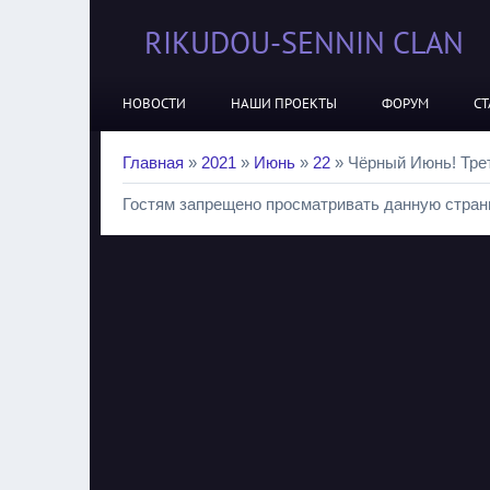
RIKUDOU-SENNIN CLAN
НОВОСТИ
НАШИ ПРОЕКТЫ
ФОРУМ
СТ
Главная
»
2021
»
Июнь
»
22
» Чёрный Июнь! Трет
Гостям запрещено просматривать данную страни