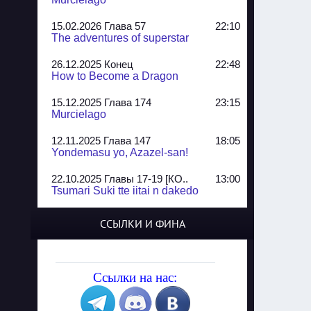
15.02.2026 Глава 57
22:10
The adventures of superstar
26.12.2025 Конец
22:48
How to Become a Dragon
15.12.2025 Глава 174
23:15
Murcielago
12.11.2025 Глава 147
18:05
Yondemasu yo, Azazel-san!
22.10.2025 Главы 17-19 [КО..
13:00
Tsumari Suki tte iitai n dakedo
07.10.2025 Главы 51-52
20:14
ССЫЛКИ И ФИНА
Jungle Juice
02.09.2025 Квартет, глава ..
13:24
Yozakura Shijuusou
Ссылки на нас:
08.08.2025 Глава 50
23:54
A Compendium of Ghosts