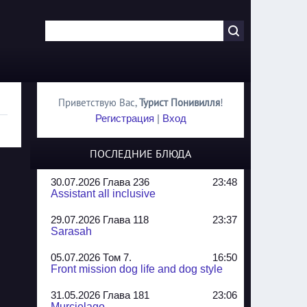
Приветствую Вас
,
Турист Понивилля
!
Регистрация
|
Вход
ПОСЛЕДНИЕ БЛЮДА
30.07.2026 Глава 236
23:48
Assistant all inclusive
29.07.2026 Глава 118
23:37
Sarasah
05.07.2026 Том 7.
16:50
Front mission dog life and dog style
31.05.2026 Глава 181
23:06
Murcielago