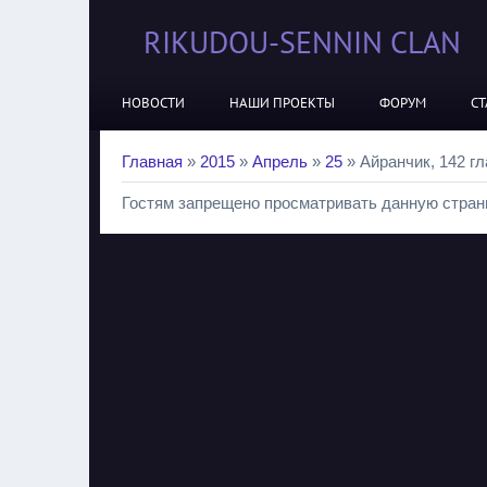
RIKUDOU-SENNIN CLAN
НОВОСТИ
НАШИ ПРОЕКТЫ
ФОРУМ
СТ
Главная
»
2015
»
Апрель
»
25
» Айранчик, 142 гл
Гостям запрещено просматривать данную страни