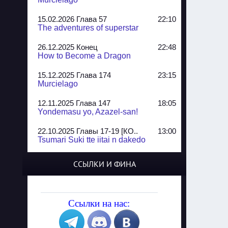
15.02.2026 Глава 57
22:10
The adventures of superstar
26.12.2025 Конец
22:48
How to Become a Dragon
15.12.2025 Глава 174
23:15
Murcielago
12.11.2025 Глава 147
18:05
Yondemasu yo, Azazel-san!
22.10.2025 Главы 17-19 [КО..
13:00
Tsumari Suki tte iitai n dakedo
07.10.2025 Главы 51-52
20:14
ССЫЛКИ И ФИНА
Jungle Juice
02.09.2025 Квартет, глава ..
13:24
Yozakura Shijuusou
Ссылки на нас:
08.08.2025 Глава 50
23:54
A Compendium of Ghosts