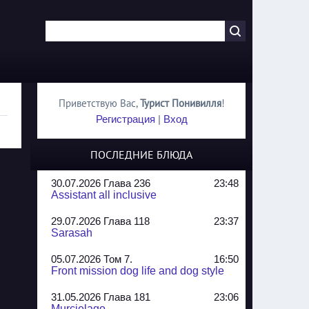
Приветствую Вас
,
Турист Понивилля
!
Регистрация
|
Вход
ПОСЛЕДНИЕ БЛЮДА
30.07.2026 Глава 236
23:48
Assistant all inclusive
29.07.2026 Глава 118
23:37
Sarasah
05.07.2026 Том 7.
16:50
Front mission dog life and dog style
31.05.2026 Глава 181
23:06
Murcielago