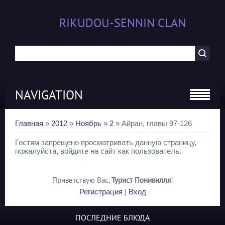
RIKUDOU-SENNIN CLAN
NAVIGATION
Главная
»
2012
»
Ноябрь
»
2
» Айран, главы 97-126
Гостям запрещено просматривать данную страницу,
пожалуйста, войдите на сайт как пользователь.
Приветствую Вас
,
Турист Понивилля
!
Регистрация
|
Вход
ПОСЛЕДНИЕ БЛЮДА