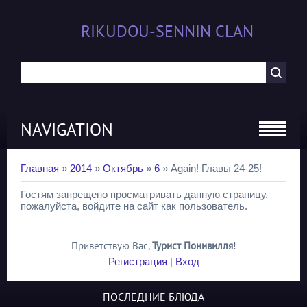
RIKUDOU-SENNIN CLAN
NAVIGATION
Главная
»
2014
»
Октябрь
»
6
» Again! Главы 24-25!
Гостям запрещено просматривать данную страницу,
пожалуйста, войдите на сайт как пользователь.
Приветствую Вас
,
Турист Понивилля
!
Регистрация
|
Вход
ПОСЛЕДНИЕ БЛЮДА