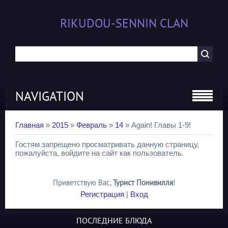
RIKUDOU-SENNIN CLAN
NAVIGATION
Главная
»
2015
»
Февраль
»
14
» Again! Главы 1-9!
Гостям запрещено просматривать данную страницу,
пожалуйста, войдите на сайт как пользователь.
Приветствую Вас
,
Турист Понивилля
!
Регистрация
|
Вход
ПОСЛЕДНИЕ БЛЮДА