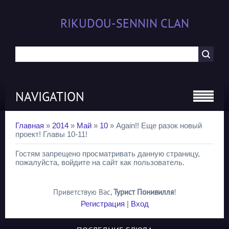
RIKUDOU-SENNIN CLAN
NAVIGATION
Главная
»
2014
»
Май
»
10
» Again!! Еще разок новый
проект! Главы 10-11!
Гостям запрещено просматривать данную страницу,
пожалуйста, войдите на сайт как пользователь.
Приветствую Вас
,
Турист Понивилля
!
Регистрация
|
Вход